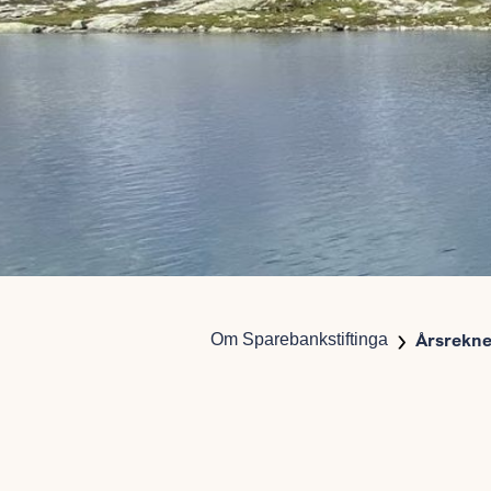
Om Sparebankstiftinga
Årsrekn